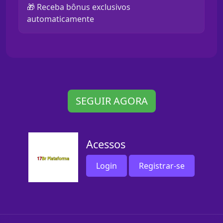
🎁 Receba bônus exclusivos
automaticamente
SEGUIR AGORA
Acessos
Login
Registrar-se