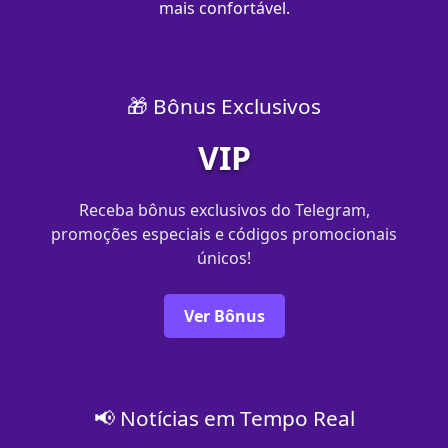
mais confortável.
🎁 Bônus Exclusivos
VIP
Receba bônus exclusivos do Telegram,
promoções especiais e códigos promocionais
únicos!
Ver Bônus
📢 Notícias em Tempo Real