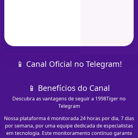
📱 Canal Oficial no Telegram!
📱 Benefícios do Canal
Descubra as vantagens de seguir a 1998Tiger no
Telegram
Nossa plataforma é monitorada 24 horas por dia, 7 dias
por semana, por uma equipe dedicada de especialistas
em tecnologia. Este monitoramento contínuo garante