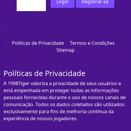
Login
Registrar-se
Políticas de Privacidade
Termos e Condições
Sitemap
Políticas de Privacidade
A 1998Tiger valoriza a privacidade de seus usuários e
está empenhada em proteger todas as informações
pessoais fornecidas durante o uso de nossos canais de
comunicação. Todos os dados coletados são utilizados
exclusivamente para fins de melhoria contínua da
experiência de nossos jogadores.