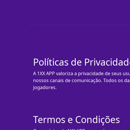
Políticas de Privacida
A 1XX APP valoriza a privacidade de seus u
nossos canais de comunicação. Todos os dad
jogadores.
Termos e Condições