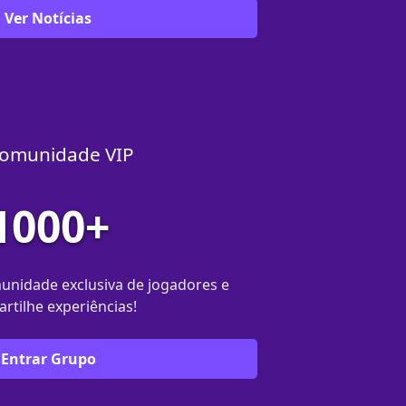
Ver Notícias
Comunidade VIP
1000+
unidade exclusiva de jogadores e
rtilhe experiências!
Entrar Grupo