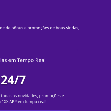
dade de bônus e promoções de boas-vindas,
cias em Tempo Real
24/7
e todas as novidades, promoções e
a 1XX APP em tempo real!