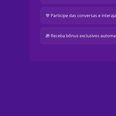
💬 Participe das conversas e interaj
🎁 Receba bônus exclusivos autom