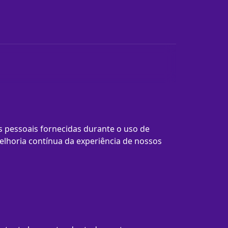
s pessoais fornecidas durante o uso de
elhoria contínua da experiência de nossos