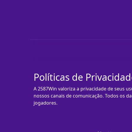
Políticas de Privacida
A 2587Win valoriza a privacidade de seus u
nossos canais de comunicação. Todos os dad
jogadores.