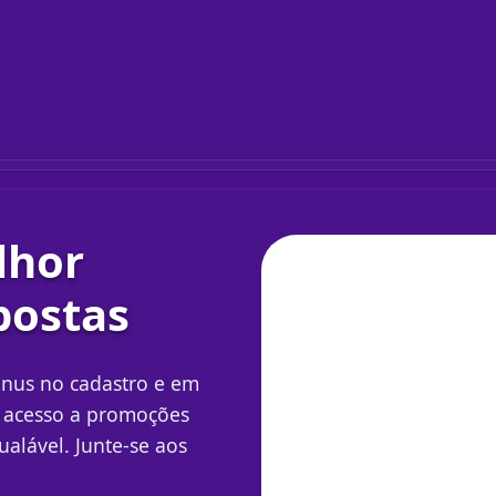
lhor
postas
nus no cadastro e em
 acesso a promoções
ualável. Junte-se aos