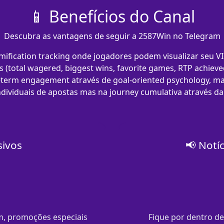
📱 Benefícios do Canal
Descubra as vantagens de seguir a 2587Win no Telegram
ification tracking onde jogadores podem visualizar seu VI
cs (total wagered, biggest wins, favorite games, RTP achie
-term engagement através de goal-oriented psychology, m
dividuais de apostas mas na journey cumulativa através da
sivos
📢 Notí
m, promoções especiais
Fique por dentro d