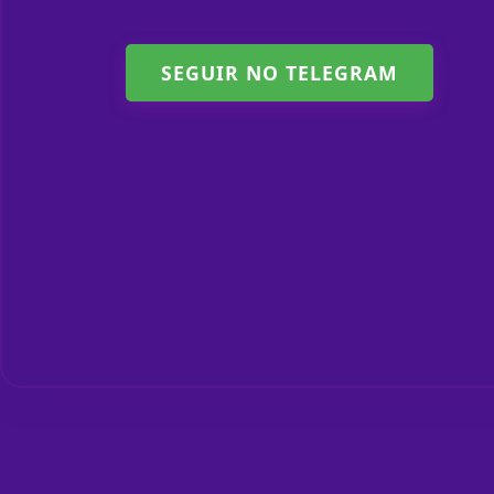
SEGUIR NO TELEGRAM