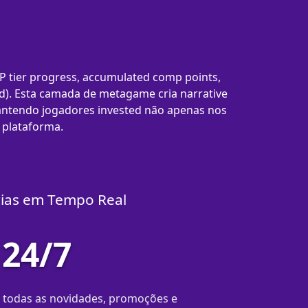
P tier progress, accumulated comp points,
ved). Esta camada de metagame cria narrative
antendo jogadores invested não apenas nos
 plataforma.
cias em Tempo Real
24/7
e todas as novidades, promoções e