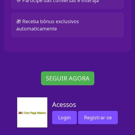
💬 Participe das conversas e interaja
🎁 Receba bônus exclusivos
automaticamente
SEGUIR AGORA
Acessos
Login
Registrar-se