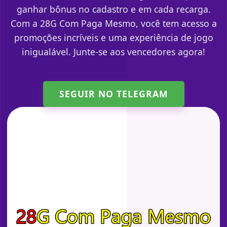
ganhar bônus no cadastro e em cada recarga.
Com a 28G Com Paga Mesmo, você tem acesso a
promoções incríveis e uma experiência de jogo
inigualável. Junte-se aos vencedores agora!
SEGUIR NO TELEGRAM