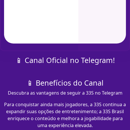
📱 Canal Oficial no Telegram!
📱 Benefícios do Canal
Descubra as vantagens de seguir a 33S no Telegram
Para conquistar ainda mais jogadores, a 33S continua a
expandir suas opções de entretenimento; a 33S Brasil
enriquece o conteúdo e melhora a jogabilidade para
uma experiência elevada.