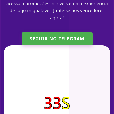
acesso a promoções incríveis e uma experiência
de jogo inigualável. Junte-se aos vencedores
agora!
SEGUIR NO TELEGRAM