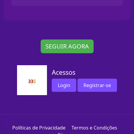
SEGUIR AGORA
Acessos
Login
Registrar-se
Políticas de Privacidade
Termos e Condições