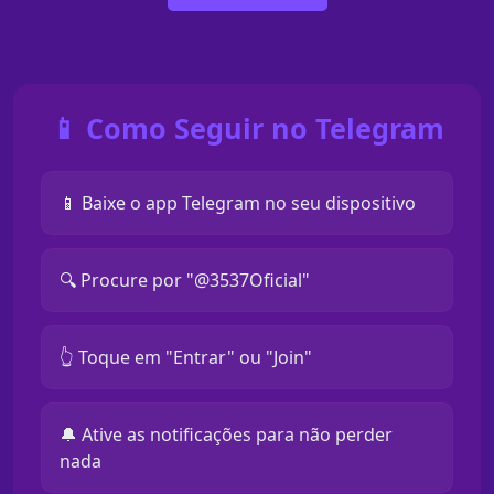
📱 Como Seguir no Telegram
📱 Baixe o app Telegram no seu dispositivo
🔍 Procure por "@3537Oficial"
👆 Toque em "Entrar" ou "Join"
🔔 Ative as notificações para não perder
nada