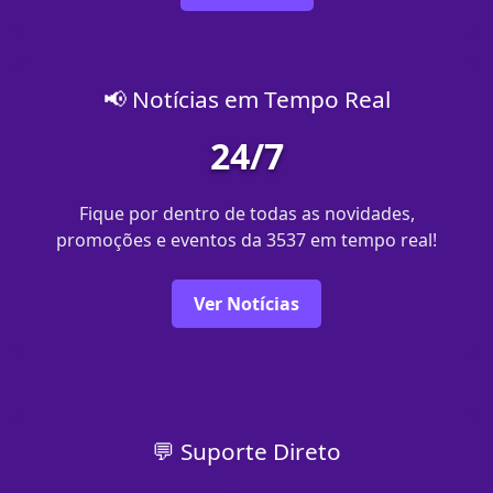
📢 Notícias em Tempo Real
24/7
Fique por dentro de todas as novidades,
promoções e eventos da 3537 em tempo real!
Ver Notícias
💬 Suporte Direto