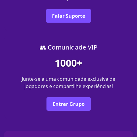
Falar Suporte
👥 Comunidade VIP
1000+
Junte-se a uma comunidade exclusiva de
jogadores e compartilhe experiências!
Entrar Grupo