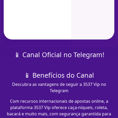
📱 Canal Oficial no Telegram!
📱 Benefícios do Canal
Descubra as vantagens de seguir a 3537 Vip no
Telegram
Com recursos internacionais de apostas online, a
plataforma 3537 Vip oferece caça-níqueis, roleta,
bacará e muito mais, com segurança garantida para