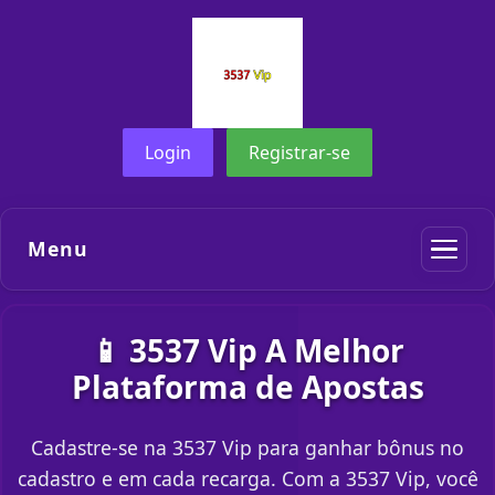
Login
Registrar-se
Menu
📱 3537 Vip A Melhor
Plataforma de Apostas
Cadastre-se na 3537 Vip para ganhar bônus no
cadastro e em cada recarga. Com a 3537 Vip, você