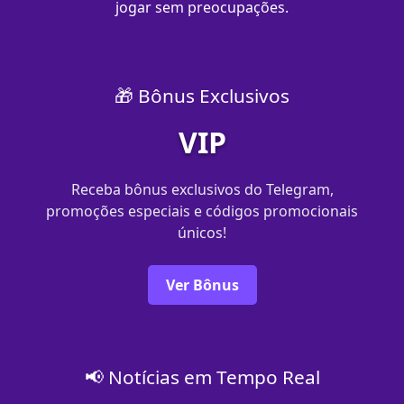
jogar sem preocupações.
🎁 Bônus Exclusivos
VIP
Receba bônus exclusivos do Telegram,
promoções especiais e códigos promocionais
únicos!
Ver Bônus
📢 Notícias em Tempo Real