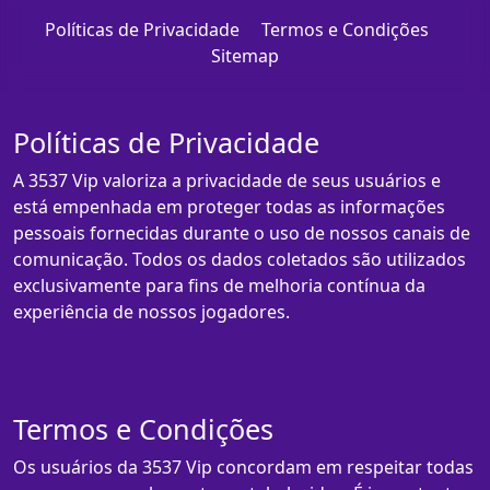
Políticas de Privacidade
Termos e Condições
Sitemap
Políticas de Privacidade
A 3537 Vip valoriza a privacidade de seus usuários e
está empenhada em proteger todas as informações
pessoais fornecidas durante o uso de nossos canais de
comunicação. Todos os dados coletados são utilizados
exclusivamente para fins de melhoria contínua da
experiência de nossos jogadores.
Termos e Condições
Os usuários da 3537 Vip concordam em respeitar todas