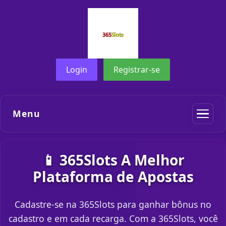
Login
Registrar-se
Menu
📱 365Slots A Melhor
Plataforma de Apostas
Cadastre-se na 365Slots para ganhar bônus no
cadastro e em cada recarga. Com a 365Slots, você