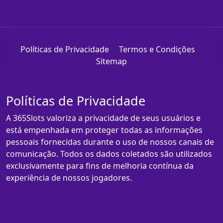
Políticas de Privacidade
Termos e Condições
Sitemap
Políticas de Privacidade
A 365Slots valoriza a privacidade de seus usuários e
está empenhada em proteger todas as informações
pessoais fornecidas durante o uso de nossos canais de
comunicação. Todos os dados coletados são utilizados
exclusivamente para fins de melhoria contínua da
experiência de nossos jogadores.