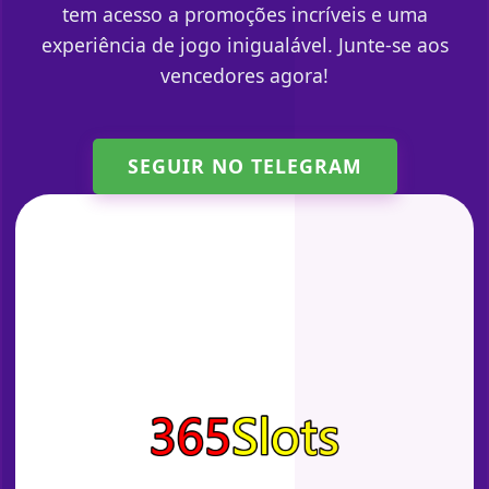
tem acesso a promoções incríveis e uma
experiência de jogo inigualável. Junte-se aos
vencedores agora!
SEGUIR NO TELEGRAM