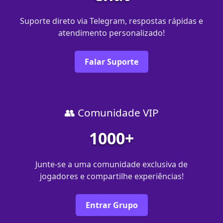
Suporte direto via Telegram, respostas rápidas e
atendimento personalizado!
Falar Suporte
👥 Comunidade VIP
1000+
Junte-se a uma comunidade exclusiva de
jogadores e compartilhe experiências!
Entrar Grupo