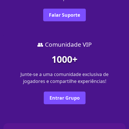
Falar Suporte
👥 Comunidade VIP
1000+
Junte-se a uma comunidade exclusiva de
jogadores e compartilhe experiências!
Entrar Grupo