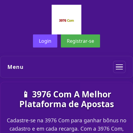
Login
Registrar-se
Menu
📱 3976 Com A Melhor
Plataforma de Apostas
Cadastre-se na 3976 Com para ganhar bônus no
cadastro e em cada recarga. Com a 3976 Com,