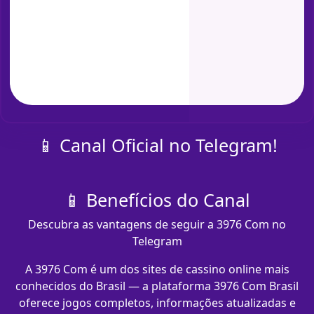
📱 Canal Oficial no Telegram!
📱 Benefícios do Canal
Descubra as vantagens de seguir a 3976 Com no
Telegram
A 3976 Com é um dos sites de cassino online mais
conhecidos do Brasil — a plataforma 3976 Com Brasil
oferece jogos completos, informações atualizadas e