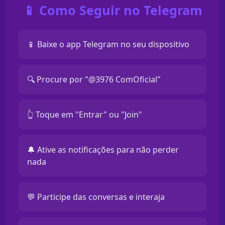
📱 Como Seguir no Telegram
📱 Baixe o app Telegram no seu dispositivo
🔍 Procure por "@3976 ComOficial"
👆 Toque em "Entrar" ou "Join"
🔔 Ative as notificações para não perder
nada
💬 Participe das conversas e interaja