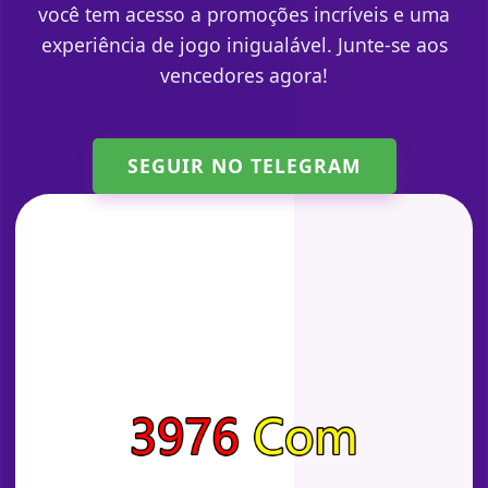
você tem acesso a promoções incríveis e uma
experiência de jogo inigualável. Junte-se aos
vencedores agora!
SEGUIR NO TELEGRAM