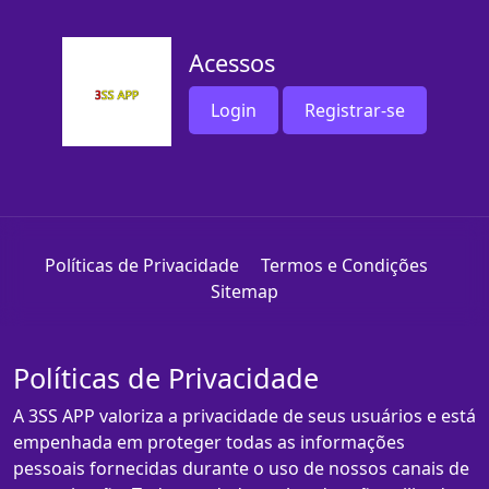
Acessos
Login
Registrar-se
Políticas de Privacidade
Termos e Condições
Sitemap
Políticas de Privacidade
A 3SS APP valoriza a privacidade de seus usuários e está
empenhada em proteger todas as informações
pessoais fornecidas durante o uso de nossos canais de