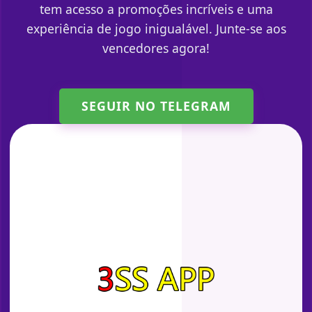
tem acesso a promoções incríveis e uma
experiência de jogo inigualável. Junte-se aos
vencedores agora!
SEGUIR NO TELEGRAM