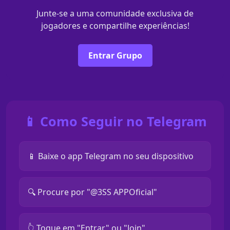
Junte-se a uma comunidade exclusiva de
jogadores e compartilhe experiências!
Entrar Grupo
📱 Como Seguir no Telegram
📱 Baixe o app Telegram no seu dispositivo
🔍 Procure por "@3SS APPOficial"
👆 Toque em "Entrar" ou "Join"