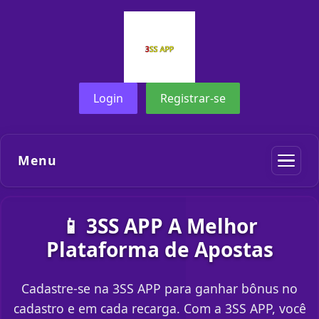
Login
Registrar-se
Menu
📱 3SS APP A Melhor
Plataforma de Apostas
Cadastre-se na 3SS APP para ganhar bônus no
cadastro e em cada recarga. Com a 3SS APP, você