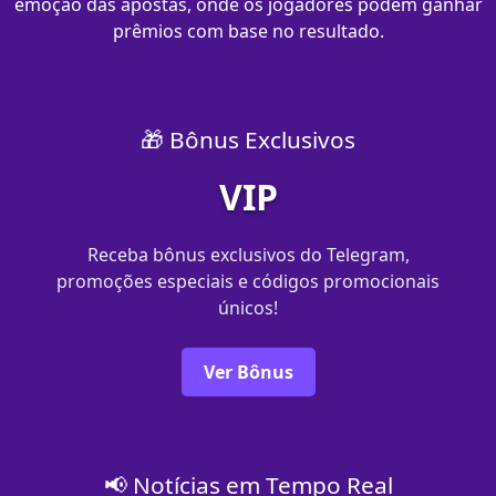
emoção das apostas, onde os jogadores podem ganhar
prêmios com base no resultado.
🎁 Bônus Exclusivos
VIP
Receba bônus exclusivos do Telegram,
promoções especiais e códigos promocionais
únicos!
Ver Bônus
📢 Notícias em Tempo Real