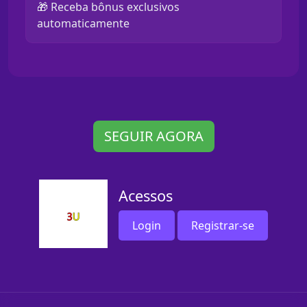
🎁 Receba bônus exclusivos
automaticamente
SEGUIR AGORA
Acessos
Login
Registrar-se