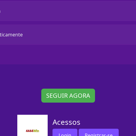
a
aticamente
SEGUIR AGORA
Acessos
Login
Registrar-se