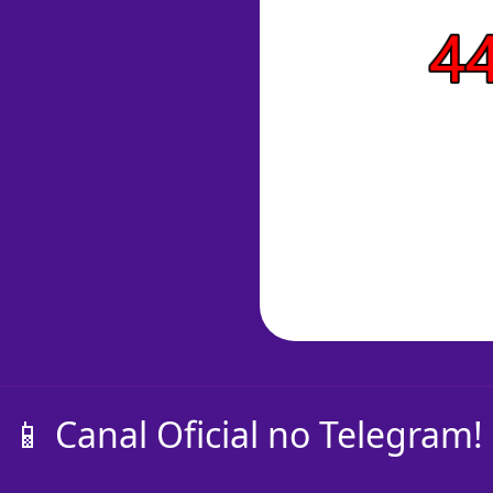
📱 Canal Oficial no Telegram!