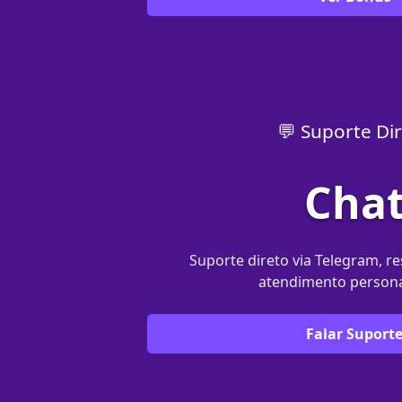
💬 Suporte Di
Cha
Suporte direto via Telegram, r
atendimento persona
Falar Suport