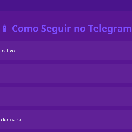
📱 Como Seguir no Telegram
ositivo
erder nada