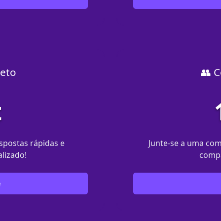
reto
👥 
t
espostas rápidas e
Junte-se a uma com
lizado!
compa
e