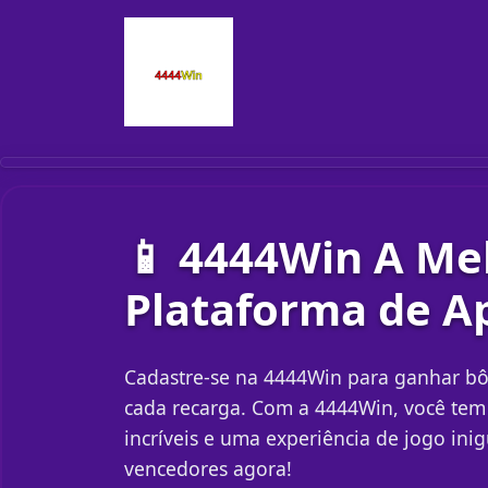
📱 4444Win A Me
Plataforma de A
Cadastre-se na 4444Win para ganhar bô
cada recarga. Com a 4444Win, você tem
incríveis e uma experiência de jogo inig
vencedores agora!