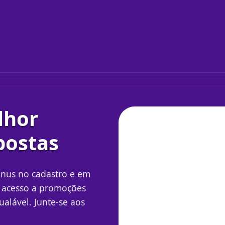
lhor
postas
nus no cadastro e em
 acesso a promoções
ualável. Junte-se aos