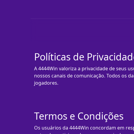
Políticas de Privacida
A 4444Win valoriza a privacidade de seus u
nossos canais de comunicação. Todos os dad
jogadores.
Termos e Condições
Os usuários da 4444Win concordam em respe