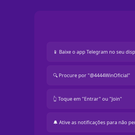
📱 Baixe o app Telegram no seu disp
🔍 Procure por "@4444WinOficial"
👆 Toque em "Entrar" ou "Join"
🔔 Ative as notificações para não p