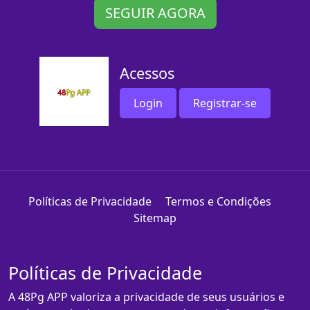
SEGUIR AGORA
Acessos
Login
Registrar-se
Políticas de Privacidade
Termos e Condições
Sitemap
Políticas de Privacidade
A 48Pg APP valoriza a privacidade de seus usuários e