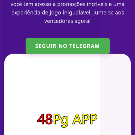
você tem acesso a promoções incríveis e uma
experiência de jogo inigualável. Junte-se aos
vencedores agora!
SEGUIR NO TELEGRAM