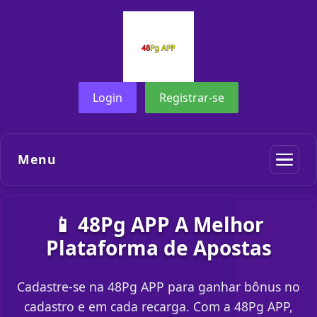
Login
Registrar-se
Menu
📱 48Pg APP A Melhor
Plataforma de Apostas
Cadastre-se na 48Pg APP para ganhar bônus no
cadastro e em cada recarga. Com a 48Pg APP,