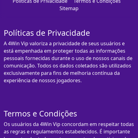
Políticas de Privacidade
Termos e Condições
Sitemap
Políticas de Privacidade
A 4Win Vip valoriza a privacidade de seus usuários e
está empenhada em proteger todas as informações
pessoais fornecidas durante o uso de nossos canais de
comunicação. Todos os dados coletados são utilizados
exclusivamente para fins de melhoria contínua da
experiência de nossos jogadores.
Termos e Condições
Os usuários da 4Win Vip concordam em respeitar todas
as regras e regulamentos estabelecidos. É importante