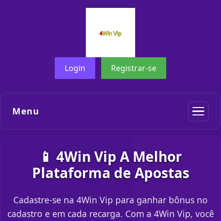
Login
Registrar-se
Menu
📱 4Win Vip A Melhor
Plataforma de Apostas
Cadastre-se na 4Win Vip para ganhar bônus no
cadastro e em cada recarga. Com a 4Win Vip, você