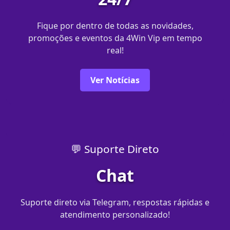
Fique por dentro de todas as novidades,
promoções e eventos da 4Win Vip em tempo
real!
Ver Notícias
💬 Suporte Direto
Chat
Suporte direto via Telegram, respostas rápidas e
atendimento personalizado!