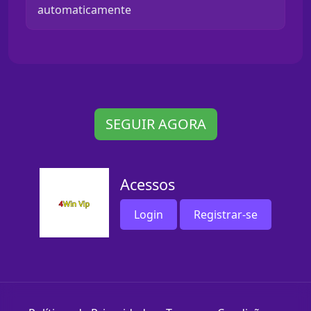
automaticamente
SEGUIR AGORA
Acessos
Login
Registrar-se