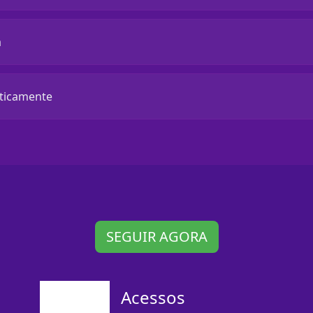
a
aticamente
SEGUIR AGORA
Acessos