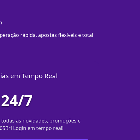
m
eração rápida, apostas flexíveis e total
cias em Tempo Real
24/7
e todas as novidades, promoções e
05Brl Login em tempo real!