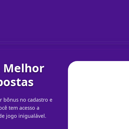
A Melhor
postas
r bônus no cadastro e
ocê tem acesso a
e jogo inigualável.