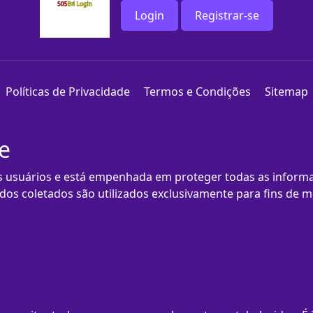
Login
Registrar-se
Políticas de Privacidade
Termos e Condições
Sitemap
de
eus usuários e está empenhada em proteger todas as inform
os coletados são utilizados exclusivamente para fins de m