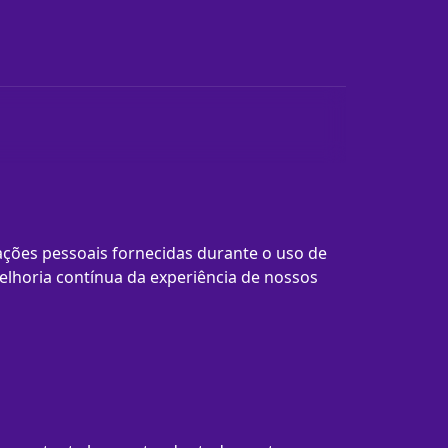
ações pessoais fornecidas durante o uso de
elhoria contínua da experiência de nossos