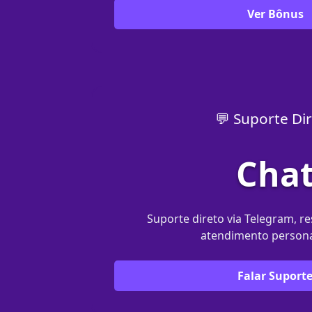
Ver Bônus
💬 Suporte Di
Cha
Suporte direto via Telegram, r
atendimento persona
Falar Suport