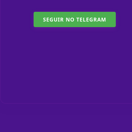
SEGUIR NO TELEGRAM