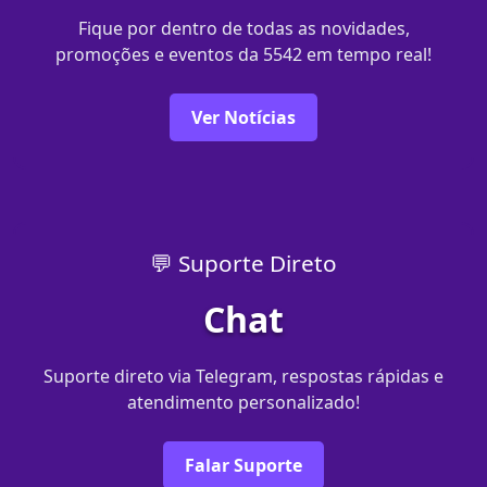
Fique por dentro de todas as novidades,
promoções e eventos da 5542 em tempo real!
Ver Notícias
💬 Suporte Direto
Chat
Suporte direto via Telegram, respostas rápidas e
atendimento personalizado!
Falar Suporte