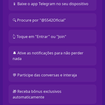
📱 Baixe o app Telegram no seu dispositivo
🔍 Procure por "@5542Oficial"
👆 Toque em "Entrar" ou "Join"
🔔 Ative as notificações para não perder
nada
💬 Participe das conversas e interaja
🎁 Receba bônus exclusivos
automaticamente