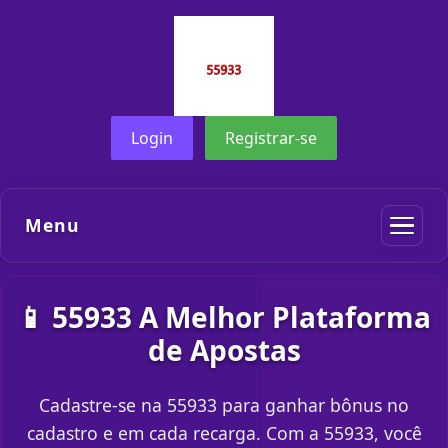
Login
Registrar-se
Menu
📱 55933 A Melhor Plataforma
de Apostas
Cadastre-se na 55933 para ganhar bônus no
cadastro e em cada recarga. Com a 55933, você