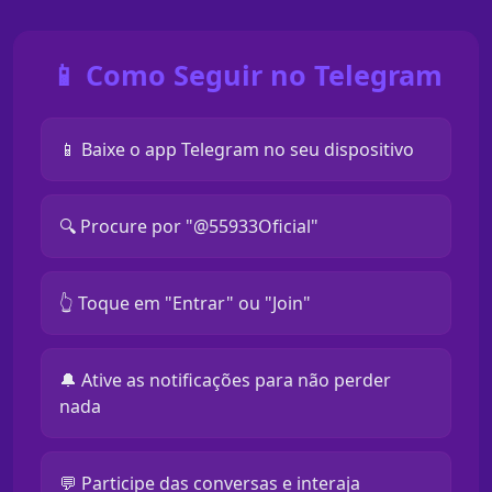
📱 Como Seguir no Telegram
📱 Baixe o app Telegram no seu dispositivo
🔍 Procure por "@55933Oficial"
👆 Toque em "Entrar" ou "Join"
🔔 Ative as notificações para não perder
nada
💬 Participe das conversas e interaja