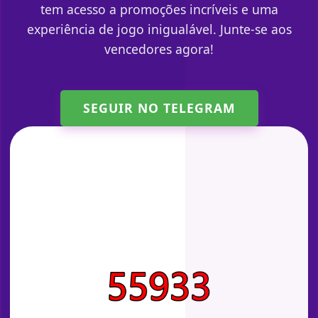
tem acesso a promoções incríveis e uma
experiência de jogo inigualável. Junte-se aos
vencedores agora!
SEGUIR NO TELEGRAM