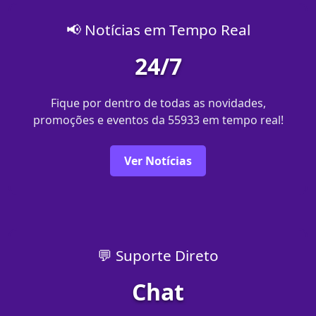
📢 Notícias em Tempo Real
24/7
Fique por dentro de todas as novidades,
promoções e eventos da 55933 em tempo real!
Ver Notícias
💬 Suporte Direto
Chat