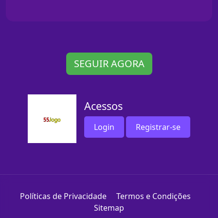
SEGUIR AGORA
Acessos
Login
Registrar-se
Políticas de Privacidade
Termos e Condições
Sitemap