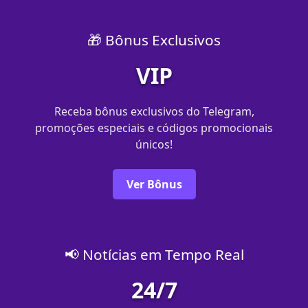
🎁 Bônus Exclusivos
VIP
Receba bônus exclusivos do Telegram,
promoções especiais e códigos promocionais
únicos!
Ver Bônus
📢 Notícias em Tempo Real
24/7