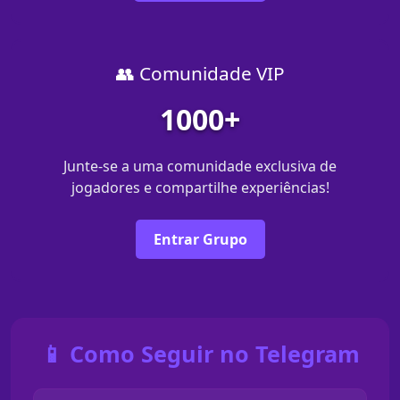
👥 Comunidade VIP
1000+
Junte-se a uma comunidade exclusiva de
jogadores e compartilhe experiências!
Entrar Grupo
📱 Como Seguir no Telegram