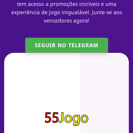
tem acesso a promoções incríveis e uma
experiência de jogo inigualável. Junte-se aos
vencedores agora!
SEGUIR NO TELEGRAM