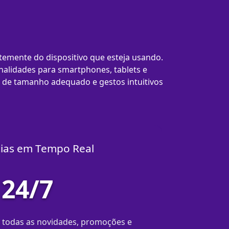
temente do dispositivo que esteja usando.
nalidades para smartphones, tablets e
s de tamanho adequado e gestos intuitivos
cias em Tempo Real
24/7
e todas as novidades, promoções e