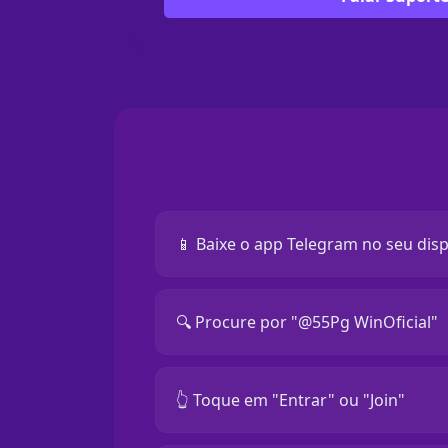
📱 Baixe o app Telegram no seu disp
🔍 Procure por "@55Pg WinOficial"
👆 Toque em "Entrar" ou "Join"