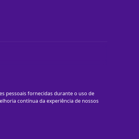
es pessoais fornecidas durante o uso de
elhoria contínua da experiência de nossos