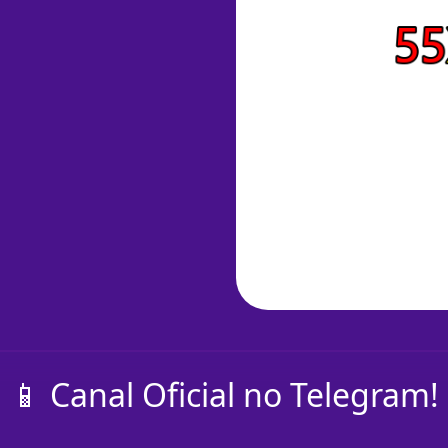
📱 Canal Oficial no Telegram!