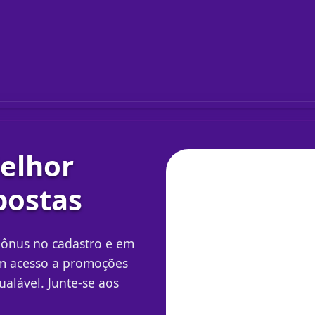
Melhor
postas
bônus no cadastro e em
em acesso a promoções
ualável. Junte-se aos