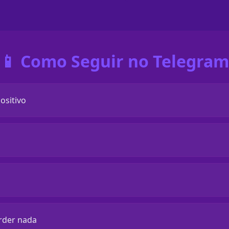
📱 Como Seguir no Telegram
ositivo
erder nada