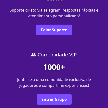
Suporte direto via Telegram, respostas rápidas e
atendimento personalizado!
Falar Suporte
👥 Comunidade VIP
1000+
Junte-se a uma comunidade exclusiva de
jogadores e compartilhe experiências!
Entrar Grupo