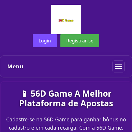
Login
Registrar-se
Menu
📱 56D Game A Melhor
Plataforma de Apostas
Cadastre-se na 56D Game para ganhar bônus no
cadastro e em cada recarga. Com a 56D Game,