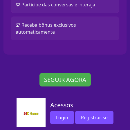
💬 Participe das conversas e interaja
🎁 Receba bônus exclusivos
automaticamente
SEGUIR AGORA
Acessos
Login
Registrar-se