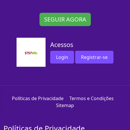
SEGUIR AGORA
Acessos
Login
Registrar-se
Políticas de Privacidade
Termos e Condições
Sitemap
Políticas de Privacidade