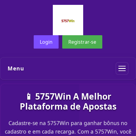
Login
Registrar-se
Menu
📱 5757Win A Melhor
Plataforma de Apostas
Cadastre-se na 5757Win para ganhar bônus no
cadastro e em cada recarga. Com a 5757Win, você