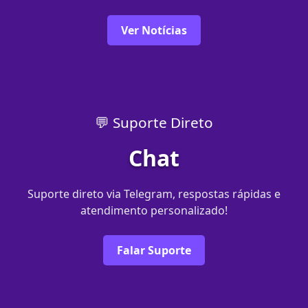
Ver Notícias
💬 Suporte Direto
Chat
Suporte direto via Telegram, respostas rápidas e
atendimento personalizado!
Falar Suporte