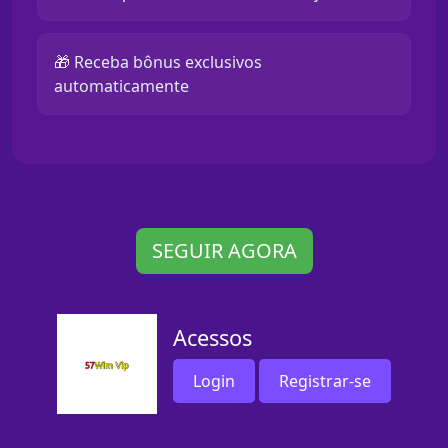
🎁 Receba bônus exclusivos
automaticamente
SEGUIR AGORA
Acessos
Login
Registrar-se