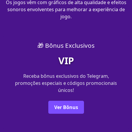
Os jogos vêm com gráficos de alta qualidade e efeitos
sonoros envolventes para melhorar a experiência de
jogo.
🎁 Bônus Exclusivos
VIP
Receba bônus exclusivos do Telegram,
promoções especiais e códigos promocionais
únicos!
Ver Bônus