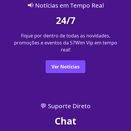
📢 Notícias em Tempo Real
24/7
Fique por dentro de todas as novidades,
promoções e eventos da 57Wim Vip em tempo
real!
Ver Notícias
💬 Suporte Direto
Chat