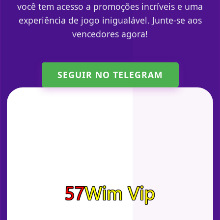
você tem acesso a promoções incríveis e uma
experiência de jogo inigualável. Junte-se aos
vencedores agora!
SEGUIR NO TELEGRAM