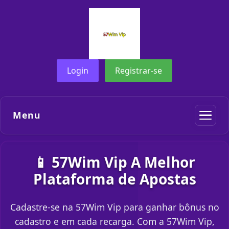
Login
Registrar-se
Menu
📱 57Wim Vip A Melhor
Plataforma de Apostas
Cadastre-se na 57Wim Vip para ganhar bônus no
cadastro e em cada recarga. Com a 57Wim Vip,