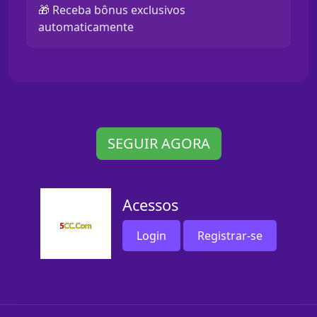
🎁 Receba bônus exclusivos
automaticamente
SEGUIR AGORA
Acessos
Login
Registrar-se