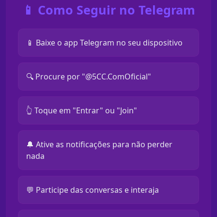
📱 Como Seguir no Telegram
📱 Baixe o app Telegram no seu dispositivo
🔍 Procure por "@5CC.ComOficial"
👆 Toque em "Entrar" ou "Join"
🔔 Ative as notificações para não perder
nada
💬 Participe das conversas e interaja