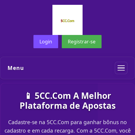
Login
Registrar-se
Menu
📱 5CC.Com A Melhor
Plataforma de Apostas
Cadastre-se na 5CC.Com para ganhar bônus no
cadastro e em cada recarga. Com a 5CC.Com, você