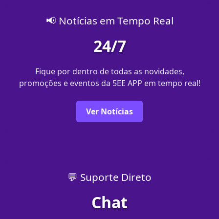
📢 Notícias em Tempo Real
24/7
Fique por dentro de todas as novidades,
promoções e eventos da 5EE APP em tempo real!
Ver Notícias
💬 Suporte Direto
Chat