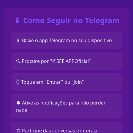
📱 Como Seguir no Telegram
📱 Baixe o app Telegram no seu dispositivo
🔍 Procure por "@5EE APPOficial"
👆 Toque em "Entrar" ou "Join"
🔔 Ative as notificações para não perder
nada
💬 Participe das conversas e interaja