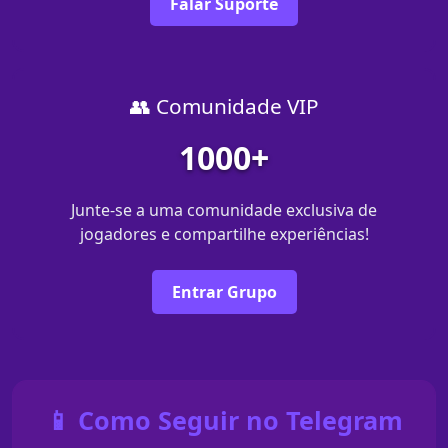
Falar Suporte
👥 Comunidade VIP
1000+
Junte-se a uma comunidade exclusiva de
jogadores e compartilhe experiências!
Entrar Grupo
📱 Como Seguir no Telegram