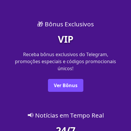
🎁 Bônus Exclusivos
VIP
Receba bônus exclusivos do Telegram,
promoções especiais e códigos promocionais
únicos!
Ver Bônus
📢 Notícias em Tempo Real
24/7