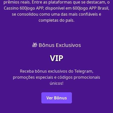
prêmios reais. Entre as plataformas que se destacam, o
Cassino 600Jogo APP, disponível em 600Jogo APP Brasil,
se consolidou como uma das mais confiáveis e
completas do país.
🎁 Bônus Exclusivos
VIP
Receba bônus exclusivos do Telegram,
promoções especiais e códigos promocionais
únicos!
Ver Bônus