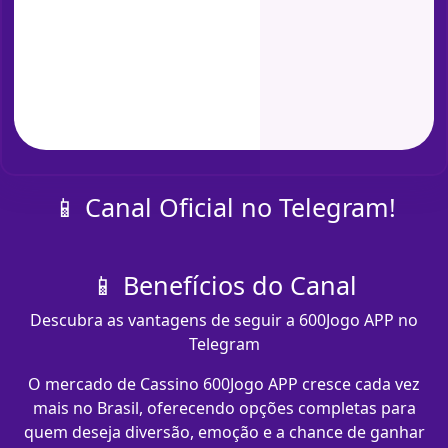
📱 Canal Oficial no Telegram!
📱 Benefícios do Canal
Descubra as vantagens de seguir a 600Jogo APP no
Telegram
O mercado de Cassino 600Jogo APP cresce cada vez
mais no Brasil, oferecendo opções completas para
quem deseja diversão, emoção e a chance de ganhar