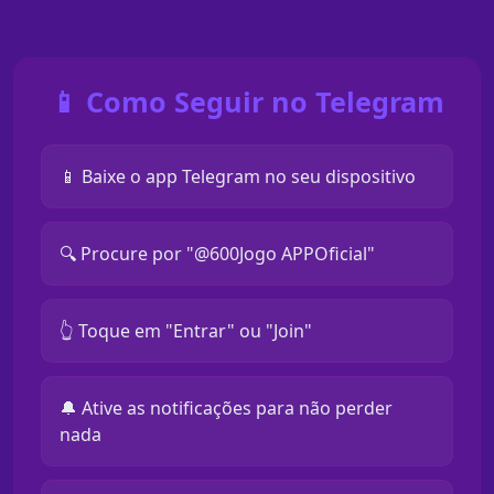
📱 Como Seguir no Telegram
📱 Baixe o app Telegram no seu dispositivo
🔍 Procure por "@600Jogo APPOficial"
👆 Toque em "Entrar" ou "Join"
🔔 Ative as notificações para não perder
nada