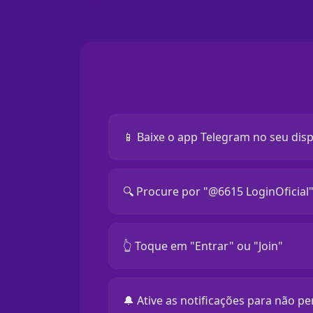
📱 Baixe o app Telegram no seu disp
🔍 Procure por "@6615 LoginOficial
👆 Toque em "Entrar" ou "Join"
🔔 Ative as notificações para não p