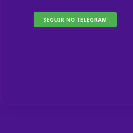
SEGUIR NO TELEGRAM