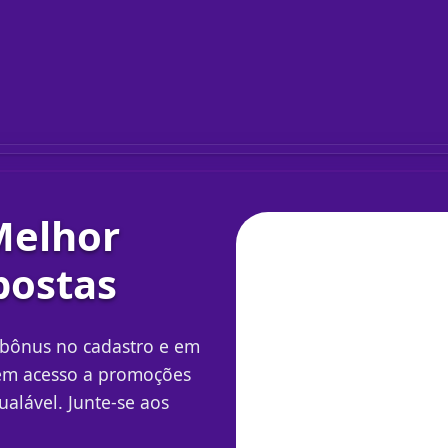
Melhor
postas
 bônus no cadastro e em
tem acesso a promoções
ualável. Junte-se aos