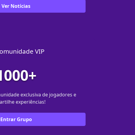
Ver Notícias
Comunidade VIP
1000+
unidade exclusiva de jogadores e
rtilhe experiências!
Entrar Grupo