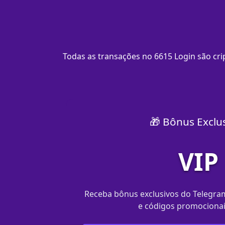
Todas as transações no 6615 Login são cri
🎁 Bônus Exclu
VIP
Receba bônus exclusivos do Telegra
e códigos promocionai