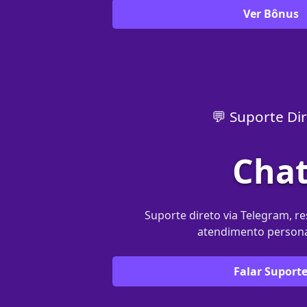
Ver Bônus
💬 Suporte Di
Cha
Suporte direto via Telegram, r
atendimento persona
Falar Suport