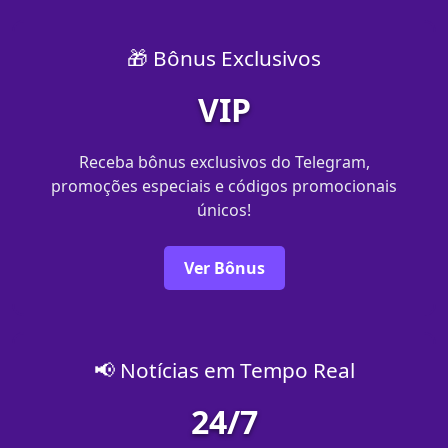
🎁 Bônus Exclusivos
VIP
Receba bônus exclusivos do Telegram,
promoções especiais e códigos promocionais
únicos!
Ver Bônus
📢 Notícias em Tempo Real
24/7