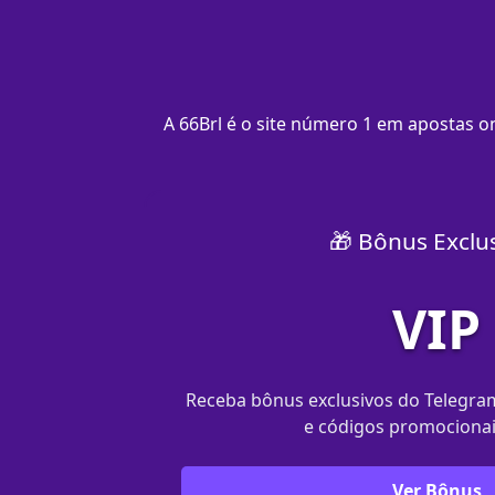
A 66Brl é o site número 1 em apostas onl
🎁 Bônus Exclu
VIP
Receba bônus exclusivos do Telegra
e códigos promocionai
Ver Bônus