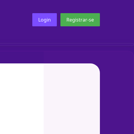
Login
Registrar-se