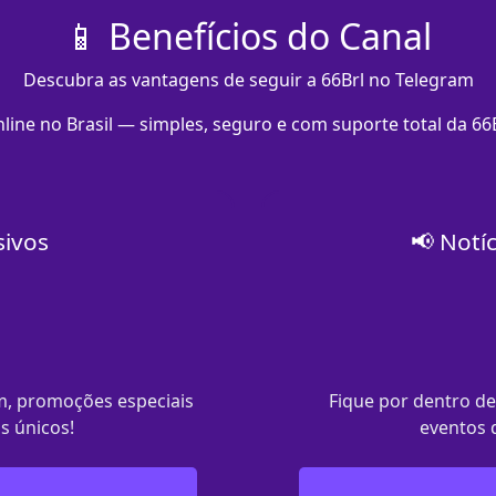
📱 Benefícios do Canal
Descubra as vantagens de seguir a 66Brl no Telegram
ine no Brasil — simples, seguro e com suporte total da 66Br
sivos
📢 Notí
m, promoções especiais
Fique por dentro d
s únicos!
eventos 