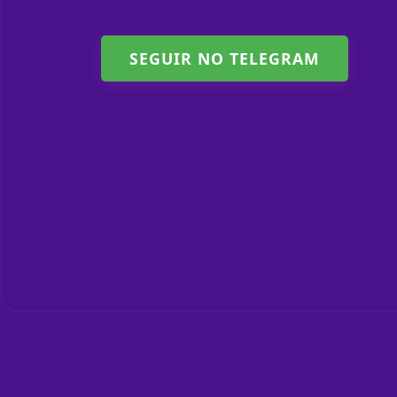
SEGUIR NO TELEGRAM