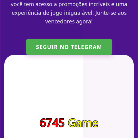
você tem acesso a promoções incríveis e uma
experiência de jogo inigualável. Junte-se aos
vencedores agora!
SEGUIR NO TELEGRAM