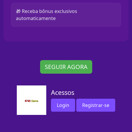
🎁 Receba bônus exclusivos
automaticamente
SEGUIR AGORA
Acessos
Login
Registrar-se