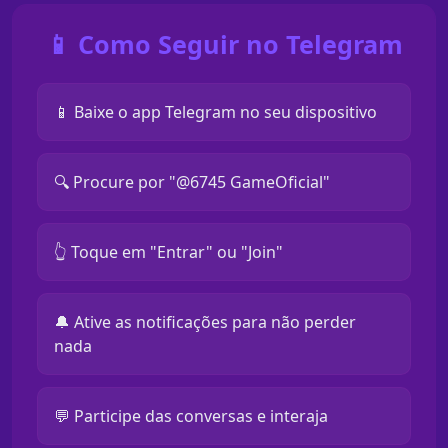
📱 Como Seguir no Telegram
📱 Baixe o app Telegram no seu dispositivo
🔍 Procure por "@6745 GameOficial"
👆 Toque em "Entrar" ou "Join"
🔔 Ative as notificações para não perder
nada
💬 Participe das conversas e interaja