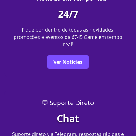
24/7
Fique por dentro de todas as novidades,
promoções e eventos da 6745 Game em tempo
real!
Ver Notícias
💬 Suporte Direto
Chat
Suporte direto via Telegram, respostas rápidas e