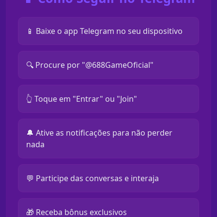
📱 Baixe o app Telegram no seu dispositivo
🔍 Procure por "@688GameOficial"
👆 Toque em "Entrar" ou "Join"
🔔 Ative as notificações para não perder
nada
💬 Participe das conversas e interaja
🎁 Receba bônus exclusivos