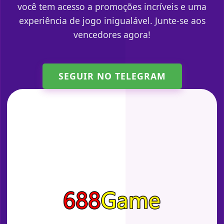
você tem acesso a promoções incríveis e uma
experiência de jogo inigualável. Junte-se aos
vencedores agora!
SEGUIR NO TELEGRAM