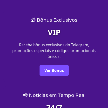
🎁 Bônus Exclusivos
VIP
Receba bônus exclusivos do Telegram,
promoções especiais e códigos promocionais
únicos!
Ver Bônus
📢 Notícias em Tempo Real
24/7