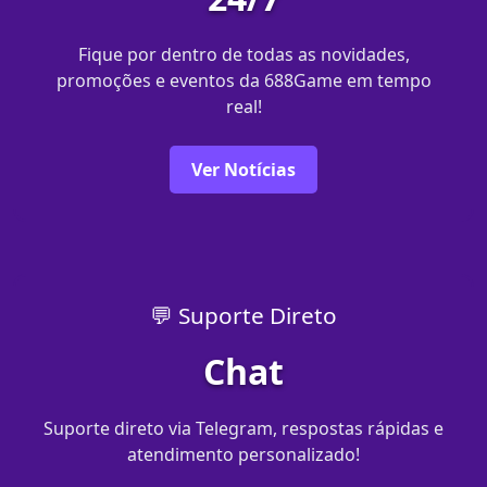
Fique por dentro de todas as novidades,
promoções e eventos da 688Game em tempo
real!
Ver Notícias
💬 Suporte Direto
Chat
Suporte direto via Telegram, respostas rápidas e
atendimento personalizado!