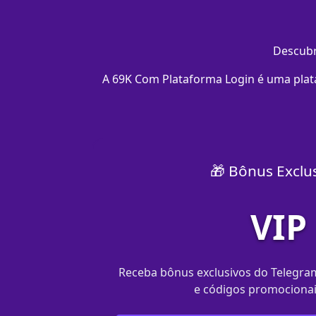
Descubr
A 69K Com Plataforma Login é uma plat
🎁 Bônus Exclu
VIP
Receba bônus exclusivos do Telegra
e códigos promocionai