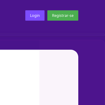
Login
Registrar-se