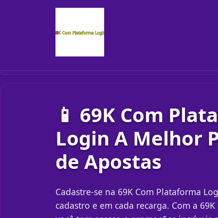
📱 69K Com Plat
Login A Melhor 
de Apostas
Cadastre-se na 69K Com Plataforma Lo
cadastro e em cada recarga. Com a 69K