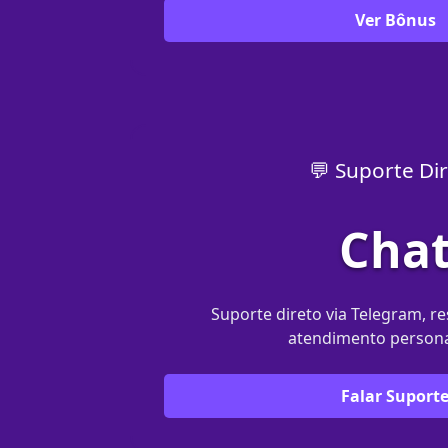
Ver Bônus
💬 Suporte Di
Cha
Suporte direto via Telegram, r
atendimento persona
Falar Suport