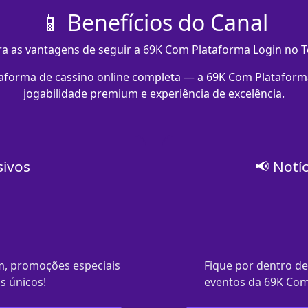
📱 Benefícios do Canal
a as vantagens de seguir a 69K Com Plataforma Login no 
aforma de cassino online completa — a 69K Com Plataforma 
jogabilidade premium e experiência de excelência.
sivos
📢 Notí
m, promoções especiais
Fique por dentro d
s únicos!
eventos da 69K Com