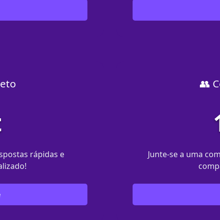
reto
👥 
t
espostas rápidas e
Junte-se a uma com
lizado!
compa
e