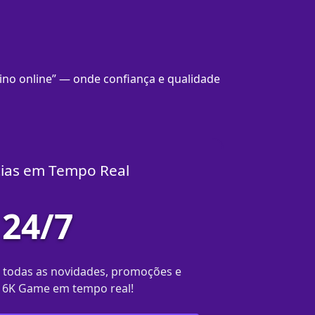
ino online” — onde confiança e qualidade
cias em Tempo Real
24/7
e todas as novidades, promoções e
 6K Game em tempo real!