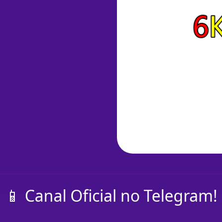
📱 Canal Oficial no Telegram!