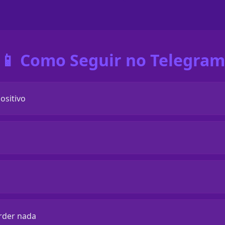
📱 Como Seguir no Telegram
ositivo
erder nada