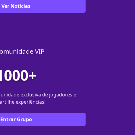
Ver Notícias
Comunidade VIP
1000+
unidade exclusiva de jogadores e
rtilhe experiências!
Entrar Grupo