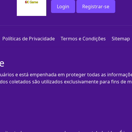
Login
Registrar-se
Políticas de Privacidade
Termos e Condições
Sitemap
de
usuários e está empenhada em proteger todas as informaçõe
os coletados são utilizados exclusivamente para fins de m