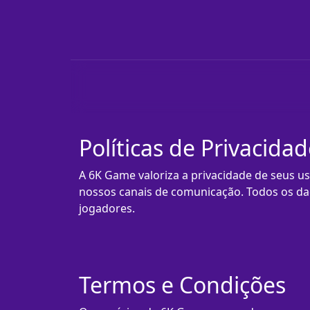
Políticas de Privacida
A 6K Game valoriza a privacidade de seus 
nossos canais de comunicação. Todos os dad
jogadores.
Termos e Condições