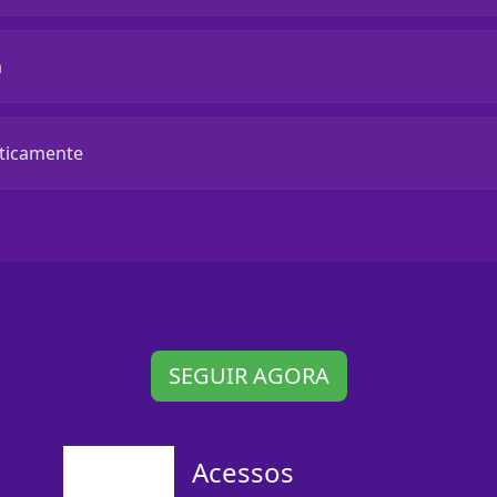
a
aticamente
SEGUIR AGORA
Acessos