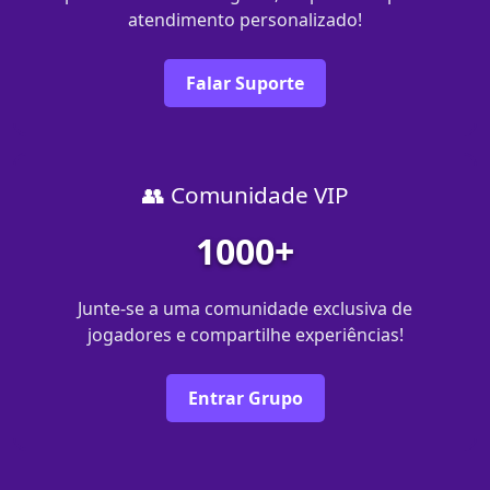
atendimento personalizado!
Falar Suporte
👥 Comunidade VIP
1000+
Junte-se a uma comunidade exclusiva de
jogadores e compartilhe experiências!
Entrar Grupo