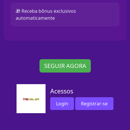
🎁 Receba bônus exclusivos
automaticamente
SEGUIR AGORA
Acessos
Login
Registrar-se