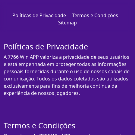
Políticas de Privacidade
Termos e Condições
Sitemap
Políticas de Privacidade
A 7766 Win APP valoriza a privacidade de seus usuários
e está empenhada em proteger todas as informações
pessoais fornecidas durante o uso de nossos canais de
comunicação. Todos os dados coletados são utilizados
exclusivamente para fins de melhoria contínua da
experiência de nossos jogadores.
Termos e Condições