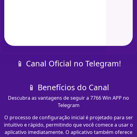
📱 Canal Oficial no Telegram!
📱 Benefícios do Canal
Descubra as vantagens de seguir a 7766 Win APP no
Telegram
O processo de configuração inicial é projetado para ser
intuitivo e rápido, permitindo que você comece a usar o
aplicativo imediatamente. O aplicativo também oferece