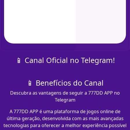
📱 Canal Oficial no Telegram!
📱 Benefícios do Canal
Descubra as vantagens de seguir a 777DD APP no
Telegram
A 777DD APP é uma plataforma de jogos online de
última geração, desenvolvida com as mais avançadas
tecnologias para oferecer a melhor experiência possível