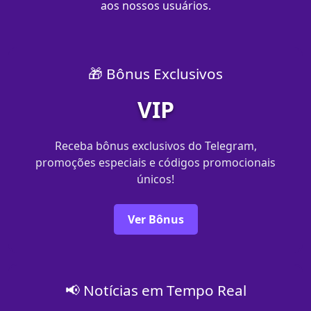
aos nossos usuários.
🎁 Bônus Exclusivos
VIP
Receba bônus exclusivos do Telegram,
promoções especiais e códigos promocionais
únicos!
Ver Bônus
📢 Notícias em Tempo Real