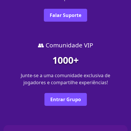
Falar Suporte
👥 Comunidade VIP
1000+
Junte-se a uma comunidade exclusiva de
jogadores e compartilhe experiências!
Entrar Grupo