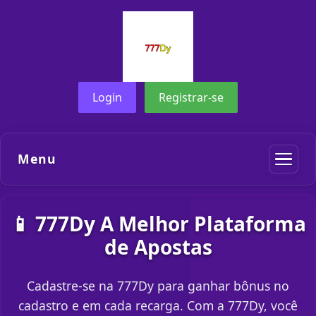
Login
Registrar-se
Menu
📱 777Dy A Melhor Plataforma
de Apostas
Cadastre-se na 777Dy para ganhar bônus no
cadastro e em cada recarga. Com a 777Dy, você