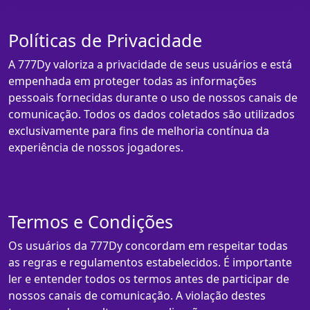
Políticas de Privacidade
A 777Dy valoriza a privacidade de seus usuários e está
empenhada em proteger todas as informações
pessoais fornecidas durante o uso de nossos canais de
comunicação. Todos os dados coletados são utilizados
exclusivamente para fins de melhoria contínua da
experiência de nossos jogadores.
Termos e Condições
Os usuários da 777Dy concordam em respeitar todas
as regras e regulamentos estabelecidos. É importante
ler e entender todos os termos antes de participar de
nossos canais de comunicação. A violação destes