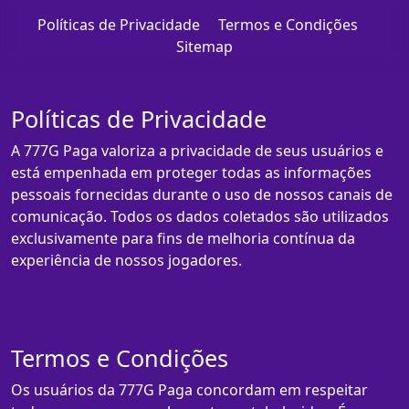
Políticas de Privacidade
Termos e Condições
Sitemap
Políticas de Privacidade
A 777G Paga valoriza a privacidade de seus usuários e
está empenhada em proteger todas as informações
pessoais fornecidas durante o uso de nossos canais de
comunicação. Todos os dados coletados são utilizados
exclusivamente para fins de melhoria contínua da
experiência de nossos jogadores.
Termos e Condições
Os usuários da 777G Paga concordam em respeitar