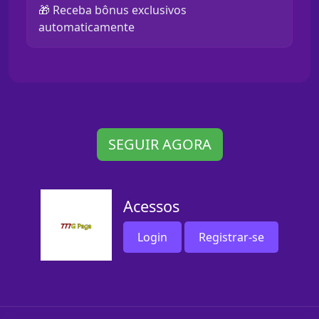
🎁 Receba bônus exclusivos
automaticamente
SEGUIR AGORA
Acessos
Login
Registrar-se