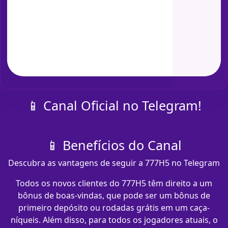
📱 Canal Oficial no Telegram!
📱 Benefícios do Canal
Descubra as vantagens de seguir a 777H5 no Telegram
Todos os novos clientes do 777H5 têm direito a um
bônus de boas-vindas, que pode ser um bônus de
primeiro depósito ou rodadas grátis em um caça-
níqueis. Além disso, para todos os jogadores atuais, o