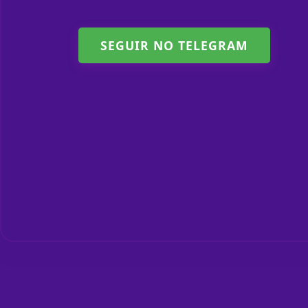
SEGUIR NO TELEGRAM