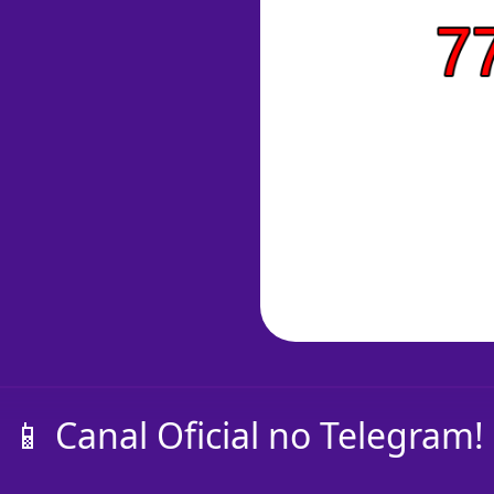
📱 Canal Oficial no Telegram!