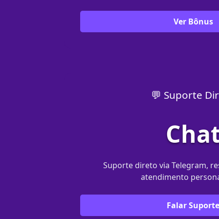
Ver Bônus
💬 Suporte Di
Cha
Suporte direto via Telegram, r
atendimento persona
Falar Suport