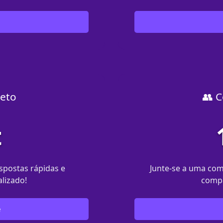
reto
👥 
t
espostas rápidas e
Junte-se a uma com
lizado!
compa
e