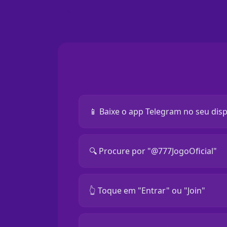
📱 Baixe o app Telegram no seu disp
🔍 Procure por "@777JogoOficial"
👆 Toque em "Entrar" ou "Join"