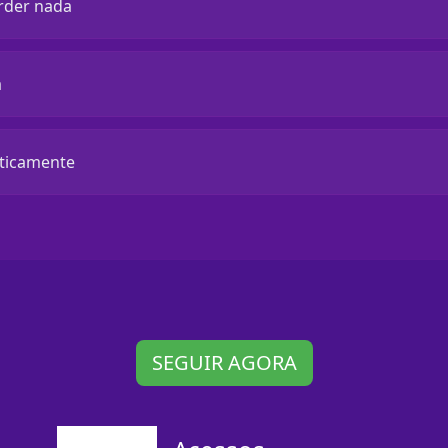
erder nada
a
aticamente
SEGUIR AGORA