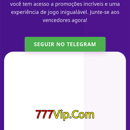
você tem acesso a promoções incríveis e uma
experiência de jogo inigualável. Junte-se aos
vencedores agora!
SEGUIR NO TELEGRAM