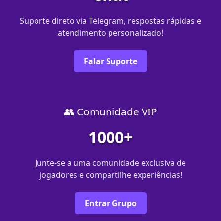
Suporte direto via Telegram, respostas rápidas e
atendimento personalizado!
Falar Suporte
👥 Comunidade VIP
1000+
Junte-se a uma comunidade exclusiva de
jogadores e compartilhe experiências!
Entrar Grupo