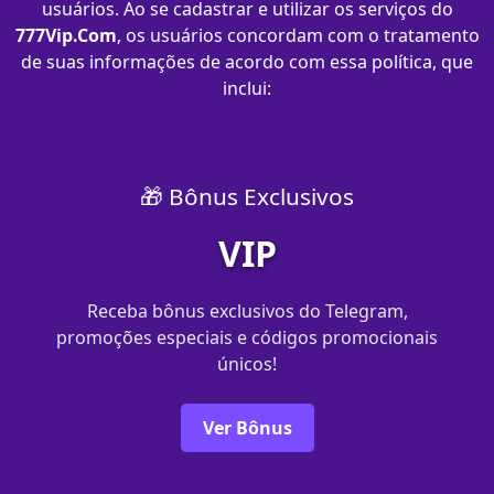
usuários. Ao se cadastrar e utilizar os serviços do
777Vip.Com
, os usuários concordam com o tratamento
de suas informações de acordo com essa política, que
inclui:
🎁 Bônus Exclusivos
VIP
Receba bônus exclusivos do Telegram,
promoções especiais e códigos promocionais
únicos!
Ver Bônus