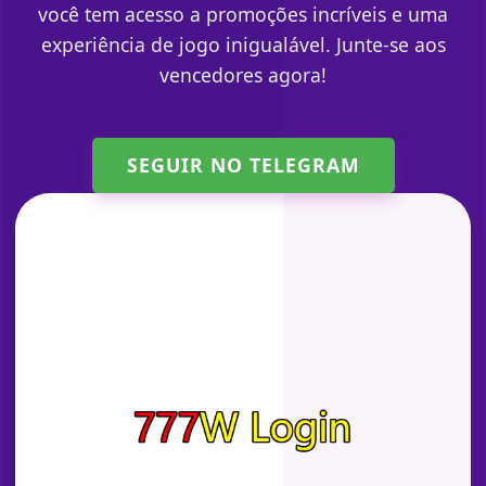
você tem acesso a promoções incríveis e uma
experiência de jogo inigualável. Junte-se aos
vencedores agora!
SEGUIR NO TELEGRAM