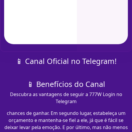
📱 Canal Oficial no Telegram!
📱 Benefícios do Canal
Descubra as vantagens de seguir a 777W Login no
Telegram
chances de ganhar. Em segundo lugar, estabeleça um
orçamento e mantenha-se fiel a ele, já que é fácil se
deixar levar pela emoção. E por último, mas não menos