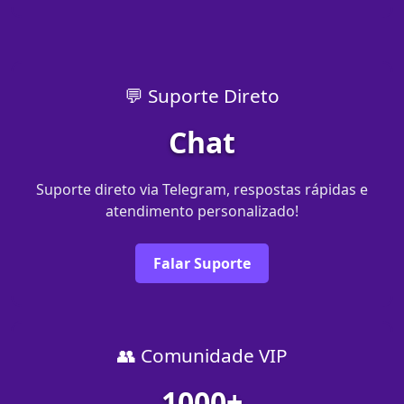
💬 Suporte Direto
Chat
Suporte direto via Telegram, respostas rápidas e
atendimento personalizado!
Falar Suporte
👥 Comunidade VIP
1000+