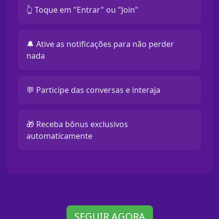
👆 Toque em "Entrar" ou "Join"
🔔 Ative as notificações para não perder
nada
💬 Participe das conversas e interaja
🎁 Receba bônus exclusivos
automaticamente
SEGUIR AGORA