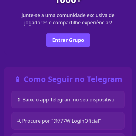
Junte-se a uma comunidade exclusiva de
jogadores e compartilhe experiências!
Entrar Grupo
📱 Como Seguir no Telegram
📱 Baixe o app Telegram no seu dispositivo
🔍 Procure por "@777W LoginOficial"