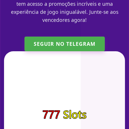
tem acesso a promoções incríveis e uma
experiência de jogo inigualável. Junte-se aos
vencedores agora!
SEGUIR NO TELEGRAM