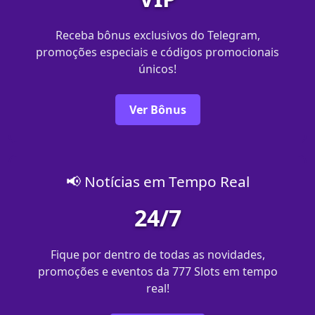
Receba bônus exclusivos do Telegram,
promoções especiais e códigos promocionais
únicos!
Ver Bônus
📢 Notícias em Tempo Real
24/7
Fique por dentro de todas as novidades,
promoções e eventos da 777 Slots em tempo
real!