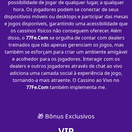
possibilidade de jogar de qualquer lugar, a qualquer
hora. Os jogadores podem se conectar de seus
dispositivos móveis ou desktops e participar das mesas
e jogos disponíveis, garantindo uma acessibilidade que
os cassinos físicos não conseguem oferecer. Além
disso, o
77Fe.Com
se orgulha de contar com dealers
treinados que não apenas gerenciam os jogos, mas
também se esforçam para criar um ambiente amigável
e acolhedor para os jogadores. Interagir com os
dealers e outros jogadores através de chat ao vivo
adiciona uma camada social à experiência de jogo,
tornando-a mais atraente. O Cassino ao Vivo no
77Fe.Com
também implementa me.
🎁 Bônus Exclusivos
VIP