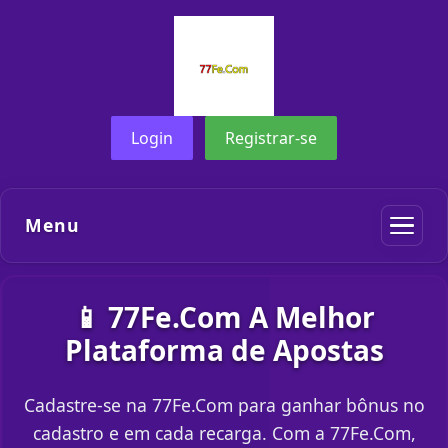
Login
Registrar-se
Menu
📱 77Fe.Com A Melhor
Plataforma de Apostas
Cadastre-se na 77Fe.Com para ganhar bônus no
cadastro e em cada recarga. Com a 77Fe.Com,