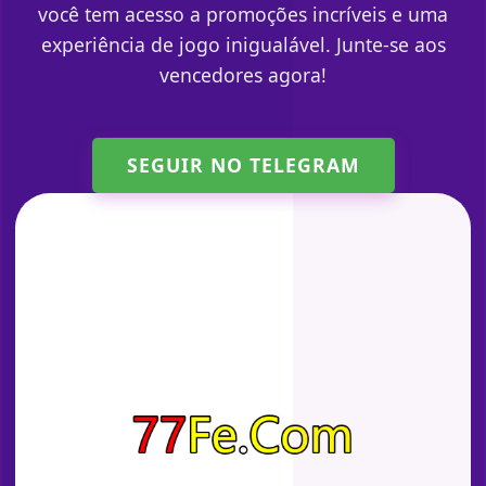
você tem acesso a promoções incríveis e uma
experiência de jogo inigualável. Junte-se aos
vencedores agora!
SEGUIR NO TELEGRAM