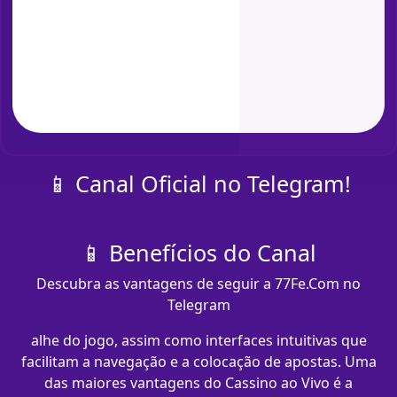
📱 Canal Oficial no Telegram!
📱 Benefícios do Canal
Descubra as vantagens de seguir a 77Fe.Com no
Telegram
alhe do jogo, assim como interfaces intuitivas que
facilitam a navegação e a colocação de apostas. Uma
das maiores vantagens do Cassino ao Vivo é a