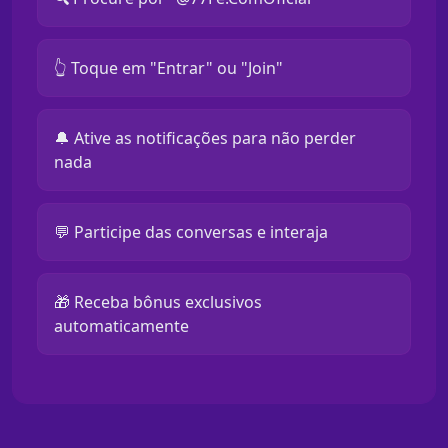
👆 Toque em "Entrar" ou "Join"
🔔 Ative as notificações para não perder
nada
💬 Participe das conversas e interaja
🎁 Receba bônus exclusivos
automaticamente