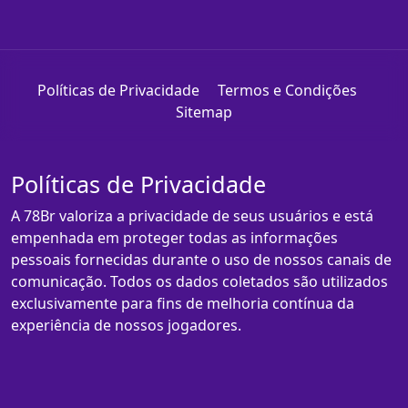
Políticas de Privacidade
Termos e Condições
Sitemap
Políticas de Privacidade
A 78Br valoriza a privacidade de seus usuários e está
empenhada em proteger todas as informações
pessoais fornecidas durante o uso de nossos canais de
comunicação. Todos os dados coletados são utilizados
exclusivamente para fins de melhoria contínua da
experiência de nossos jogadores.