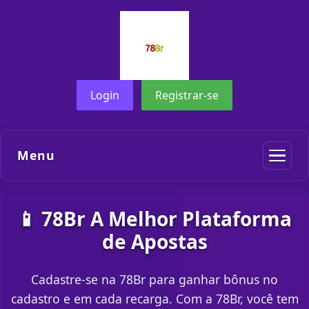
Login
Registrar-se
Menu
📱 78Br A Melhor Plataforma
de Apostas
Cadastre-se na 78Br para ganhar bônus no
cadastro e em cada recarga. Com a 78Br, você tem