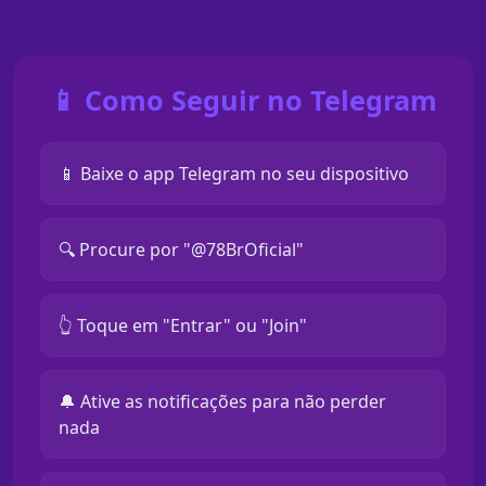
📱 Como Seguir no Telegram
📱 Baixe o app Telegram no seu dispositivo
🔍 Procure por "@78BrOficial"
👆 Toque em "Entrar" ou "Join"
🔔 Ative as notificações para não perder
nada