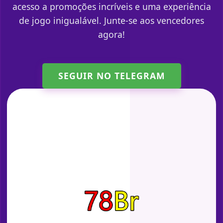
acesso a promoções incríveis e uma experiência
de jogo inigualável. Junte-se aos vencedores
agora!
SEGUIR NO TELEGRAM