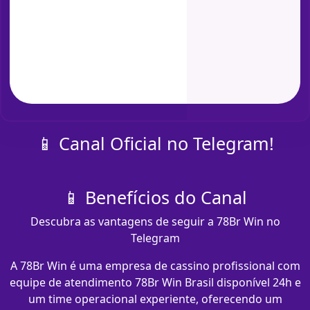
📱 Canal Oficial no Telegram!
📱 Benefícios do Canal
Descubra as vantagens de seguir a 78Br Win no
Telegram
A 78Br Win é uma empresa de cassino profissional com
equipe de atendimento 78Br Win Brasil disponível 24h e
um time operacional experiente, oferecendo um