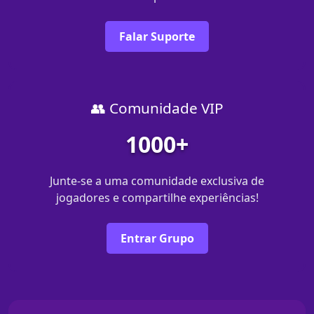
Falar Suporte
👥 Comunidade VIP
1000+
Junte-se a uma comunidade exclusiva de
jogadores e compartilhe experiências!
Entrar Grupo