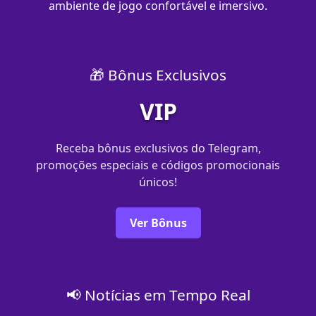
ambiente de jogo confortável e imersivo.
🎁 Bônus Exclusivos
VIP
Receba bônus exclusivos do Telegram,
promoções especiais e códigos promocionais
únicos!
Ver Bônus
📢 Notícias em Tempo Real