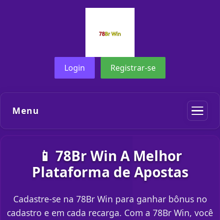
Login
Registrar-se
Menu
📱 78Br Win A Melhor
Plataforma de Apostas
Cadastre-se na 78Br Win para ganhar bônus no
cadastro e em cada recarga. Com a 78Br Win, você