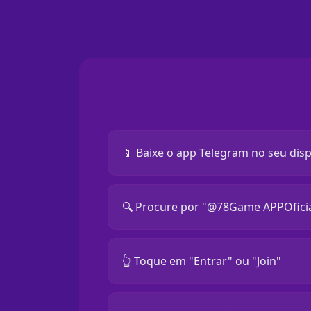
📱 Baixe o app Telegram no seu disp
🔍 Procure por "@78Game APPOficia
👆 Toque em "Entrar" ou "Join"