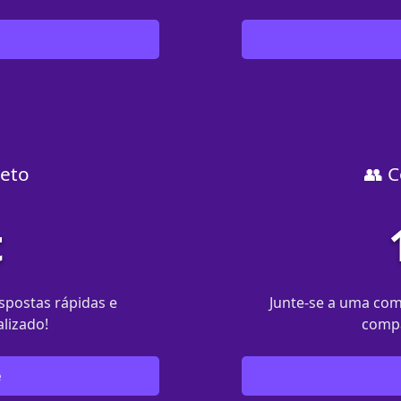
reto
👥 
t
espostas rápidas e
Junte-se a uma com
lizado!
compa
e