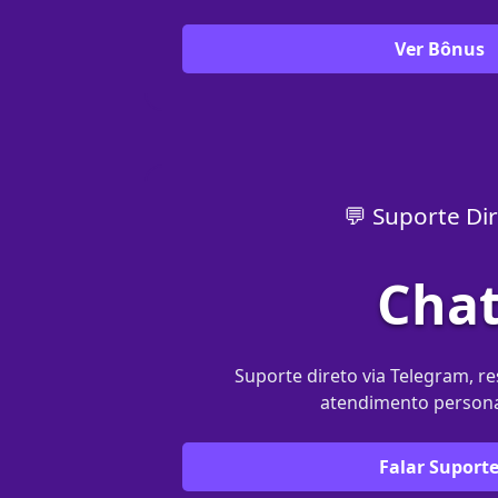
Ver Bônus
💬 Suporte Di
Cha
Suporte direto via Telegram, r
atendimento persona
Falar Suport