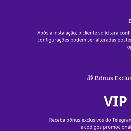
D
Após a instalação, o cliente solicitará co
configurações podem ser alteradas poster
o
🎁 Bônus Exclu
VIP
Receba bônus exclusivos do Telegra
e códigos promocionai