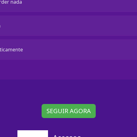
erder nada
a
aticamente
SEGUIR AGORA