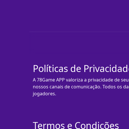
Políticas de Privacida
A 78Game APP valoriza a privacidade de se
nossos canais de comunicação. Todos os dad
jogadores.
Termos e Condições