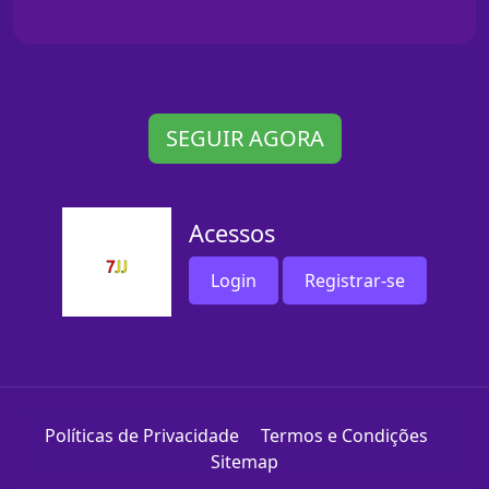
SEGUIR AGORA
Acessos
Login
Registrar-se
Políticas de Privacidade
Termos e Condições
Sitemap