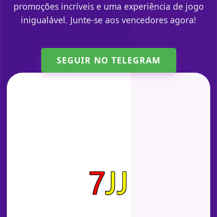
promoções incríveis e uma experiência de jogo
inigualável. Junte-se aos vencedores agora!
SEGUIR NO TELEGRAM