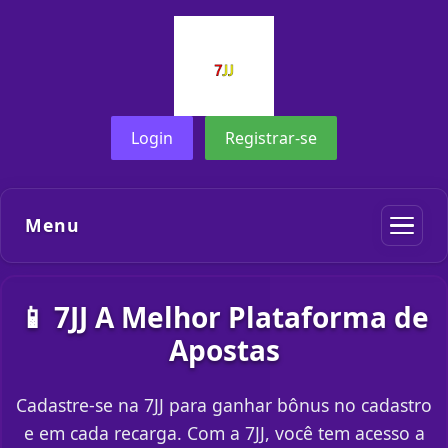
Login
Registrar-se
Menu
📱 7JJ A Melhor Plataforma de
Apostas
Cadastre-se na 7JJ para ganhar bônus no cadastro
e em cada recarga. Com a 7JJ, você tem acesso a